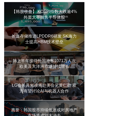
【韩股收盘】 KOSPI指数大跌逾4%
外资大举抛售半导体股
长鑫存储推进LPDDR6研发 SK海力
士提高HBM技术壁垒
韩上半年接待外国游客1071万人次
欧美及大洋洲市场持续增长
LG会长具光谟将赴美会见黄仁勋 双
方有望讨论AI与机器人合作
惠誉：韩国股市持续低迷或对房地产
市场造成较大冲击