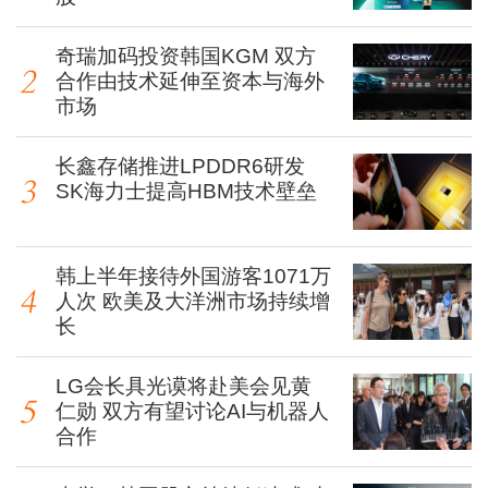
奇瑞加码投资韩国KGM 双方
合作由技术延伸至资本与海外
市场
长鑫存储推进LPDDR6研发
SK海力士提高HBM技术壁垒
韩上半年接待外国游客1071万
人次 欧美及大洋洲市场持续增
长
LG会长具光谟将赴美会见黄
仁勋 双方有望讨论AI与机器人
合作