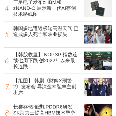
三星电子发布zHBM和
zNAND-O 展示新一代AI存储
技术路线图
韩国多地遭遇极端高温天气 已
造成多人死亡和农业损失
【韩股收盘】 KOPSPI指数连
续七周下跌 创2022年以来最
长连跌
【组图】 韩剧《财阀X刑警
2》发布会 导演金宰弘率主创
出席
长鑫存储推进LPDDR6研发
SK海力士提高HBM技术壁垒