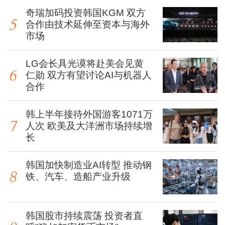
奇瑞加码投资韩国KGM 双方
合作由技术延伸至资本与海外
市场
LG会长具光谟将赴美会见黄
仁勋 双方有望讨论AI与机器人
合作
韩上半年接待外国游客1071万
人次 欧美及大洋洲市场持续增
长
韩国加快制造业AI转型 推动钢
铁、汽车、造船产业升级
韩国股市持续震荡 投资者直