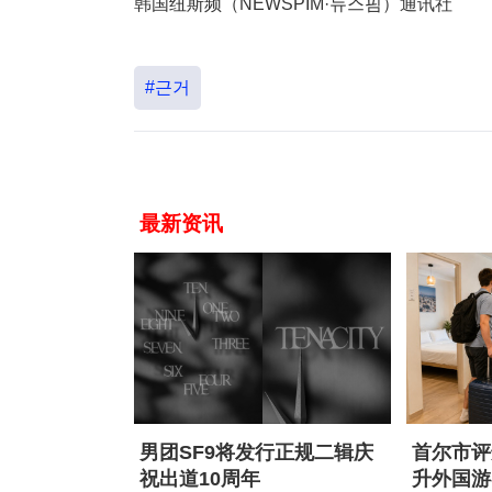
韩国纽斯频（NEWSPIM·뉴스핌）通讯社
#근거
最新资讯
男团SF9将发行正规二辑庆
首尔市评
祝出道10周年
升外国游