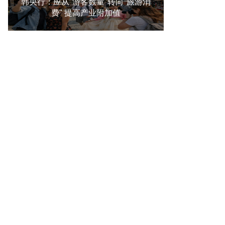
韩央行：应从"游客数量"转向"旅游消
费" 提高产业附加值