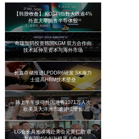
【韩股收盘】 KOSPI指数大跌逾4%
外资大举抛售半导体股
奇瑞加码投资韩国KGM 双方合作由
技术延伸至资本与海外市场
长鑫存储推进LPDDR6研发 SK海力
士提高HBM技术壁垒
韩上半年接待外国游客1071万人次
欧美及大洋洲市场持续增长
LG会长具光谟将赴美会见黄仁勋 双
方有望讨论AI与机器人合作