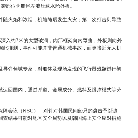
遭袭部位为船尾左舷压载水舱外板。
伴随火焰和浓烟，机舱随后发生火灾；第二次打击则导致
部深入约7米的大型破洞，内部框架向内弯曲，外板则向外
据此推测，事件可能并非普通机械事故，而更接近无人机
及导弹领域专家，对船体及现场发现的飞行器残骸进行初
骸运回国内，通过弹道、金属成分、燃料及爆炸模式等分
保障会议（NSC），对针对韩国民间船只的袭击予以谴
调查结果可能对地区安全局势以及韩国海上安全应对措施