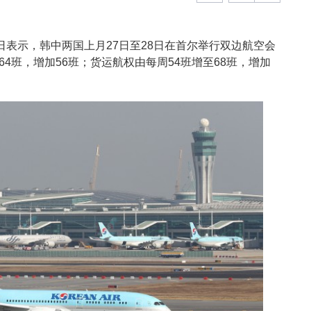
日表示，韩中两国上月27日至28日在首尔举行双边航空会
64班，增加56班；货运航权由每周54班增至68班，增加