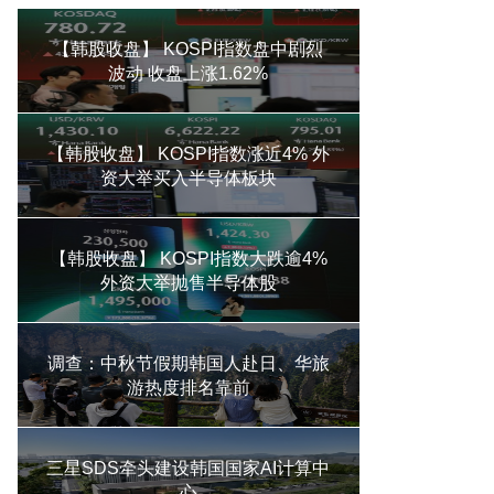
【韩股收盘】 KOSPI指数盘中剧烈
波动 收盘上涨1.62%
【韩股收盘】 KOSPI指数涨近4% 外
资大举买入半导体板块
【韩股收盘】 KOSPI指数大跌逾4%
外资大举抛售半导体股
调查：中秋节假期韩国人赴日、华旅
游热度排名靠前
三星SDS牵头建设韩国国家AI计算中
心