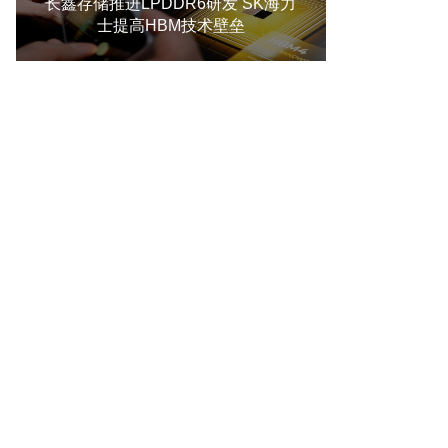
长鑫存储推进LPDDR6研发 SK海力
士提高HBM技术壁垒