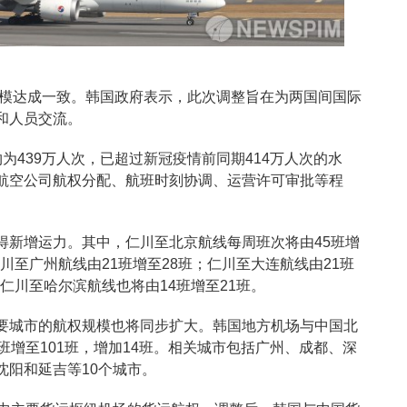
规模达成一致。韩国政府表示，此次调整旨在为两国间国际
和人员交流。
为439万人次，已超过新冠疫情前同期414万人次的水
航空公司航权分配、航班时刻协调、运营许可审批等程
得新增运力。其中，仁川至北京航线每周班次将由45班增
仁川至广州航线由21班增至28班；仁川至大连航线由21班
；仁川至哈尔滨航线也将由14班增至21班。
要城市的航权规模也将同步扩大。韩国地方机场与中国北
班增至101班，增加14班。相关城市包括广州、成都、深
沈阳和延吉等10个城市。