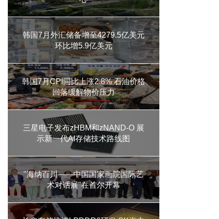
韩国7月外汇储备增至4279.5亿美元
环比增5.9亿美元
韩国7月CPI同比上涨2.8% 石油价格
回落缓解物价压力
三星电子发布zHBM和zNAND-O 展
示新一代AI存储技术路线图
"海纳百川——中国国家画院国际艺
术对话展"在首尔开幕